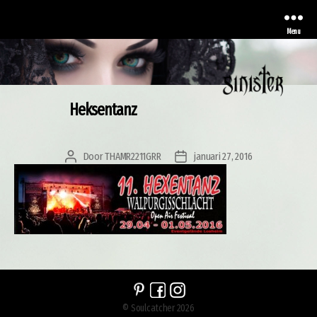
Menu
Heksentanz
Sinister
Door
THAMR2211GRR
januari 27, 2016
Berichtauteur
Berichtdatum
© Soulcatcher 2026