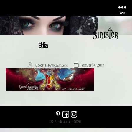
Menu
Elfia
Sinister
Door
THAMR2211GRR
januari 4, 2017
Berichtauteur
Berichtdatum
© Soulcatcher 2026