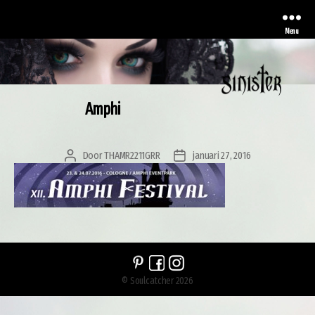
Menu
Amphi
Sinister
Door
THAMR2211GRR
januari 27, 2016
Berichtauteur
Berichtdatum
© Soulcatcher 2026