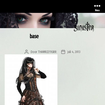
Menu
base
Sinister
Door
THAMR2211GRR
juli 4, 2013
Berichtauteur
Berichtdatum