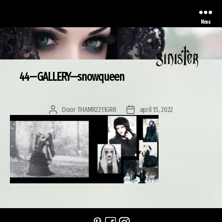
Menu
44—GALLERY—snowqueen
Sinister
Door
THAMR2211GRR
april 15, 2022
Berichtauteur
Berichtdatum