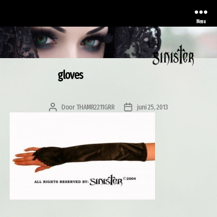
Menu
gloves
Sinister
Door
THAMR2211GRR
juni 25, 2013
Berichtauteur
Berichtdatum